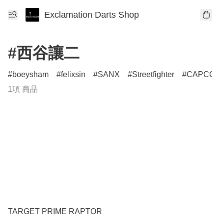
Exclamation Darts Shop
#西谷讓二
boeysham
felixsin
SANX
Streetfighter
CAPCO
1項 商品
TARGET PRIME RAPTOR