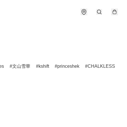
es
文山雪華
kshift
princeshek
CHALKLESS
h