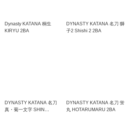
Dynasty KATANA 桐生
DYNASTY KATANA 名刀 獅
KIRYU 2BA
子2 Shishi 2 2BA
DYNASTY KATANA 名刀
DYNASTY KATANA 名刀 蛍
真・菊一文字 SHIN
丸 HOTARUMARU 2BA
KIKUICHIMONJI 2BA / No.5