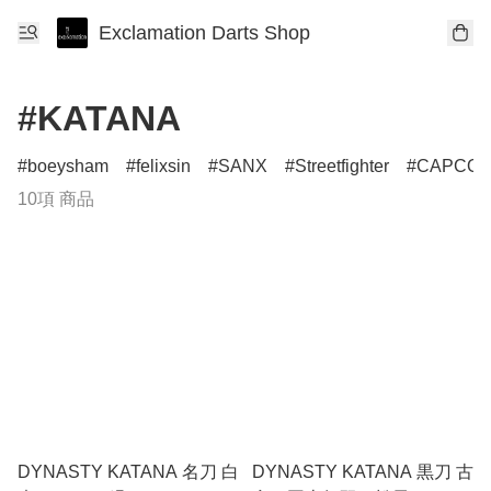
Exclamation Darts Shop
#KATANA
boeysham
felixsin
SANX
Streetfighter
CAPCO
10項 商品
DYNASTY KATANA 名刀 白
DYNASTY KATANA 黒刀 古