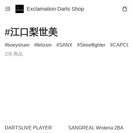
Exclamation Darts Shop
#江口梨世美
boeysham
felixsin
SANX
Streetfighter
CAPCO
2項 商品
DARTSLIVE PLAYER
SANGREAL Wisteria 2BA