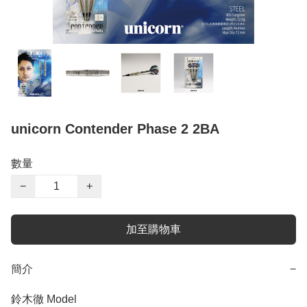
unicorn Contender Phase 2 2BA
數量
−
+
加至購物車
簡介
−
鈴木徹 Model 
