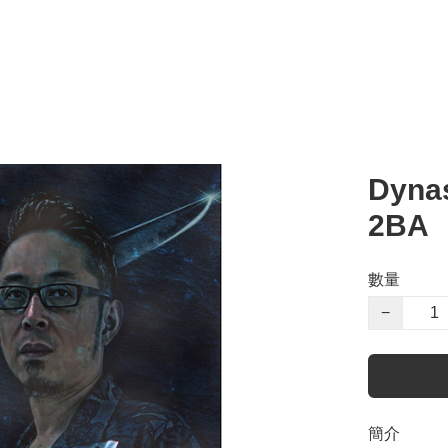
Dyna
2BA
數量
−
簡介