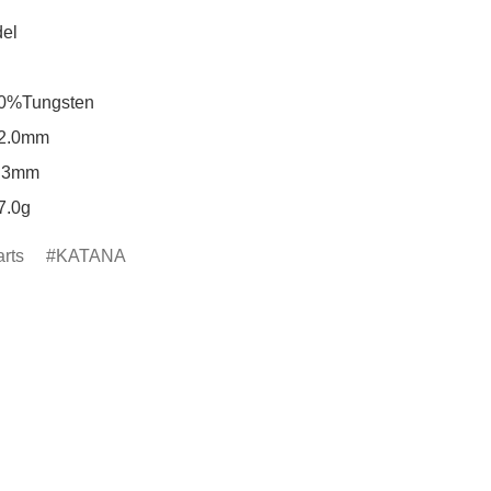
l

Tungsten

.0mm

3mm

.0g
rts
KATANA