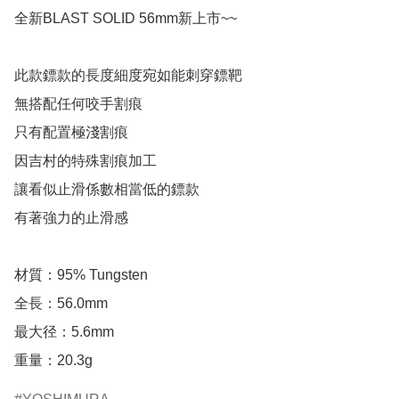
全新BLAST SOLID 56mm新上市~~

此款鏢款的長度細度宛如能刺穿鏢靶

無搭配任何咬手割痕

只有配置極淺割痕

因吉村的特殊割痕加工

讓看似止滑係數相當低的鏢款

有著強力的止滑感

材質：95% Tungsten

全長：56.0mm

最大径：5.6mm

重量：20.3g