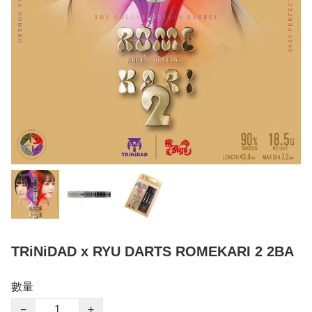
TRiNiDAD x RYU DARTS ROMEKARI 2 2BA
數量
−
+