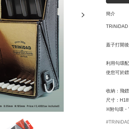
簡介
TRiNiDAD 
蓋子打開後
利用勾環配
使您可於鏢
收納：飛鏢 x
尺寸：H18
※附勾環・Y
TRiNiDA