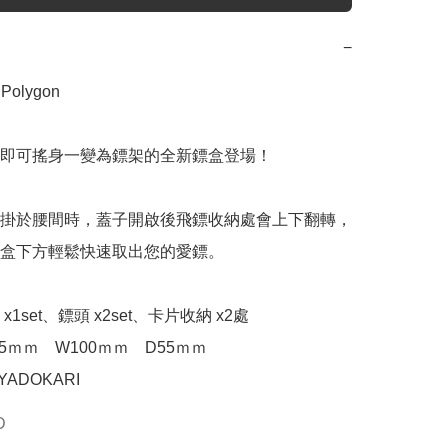
−
Polygon

即可搖身一變為鏢架的全新鏢盒登場！

掛於腰間時，蓋子開啟後飛鏢收納處會上下翻轉，

盒下方輕鬆快速取出您的愛鏢。

1set、鏢頭 x2set、卡片收納 x2處

5ｍｍ　W100ｍｍ　D55ｍｍ

ADOKARI 
D