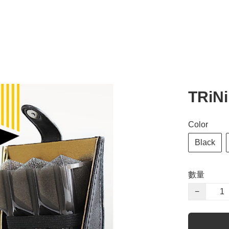
TRiNi
Color
Black
數量
−