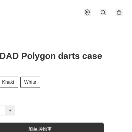
DAD Polygon darts case
Khaki
White
+
加至購物車