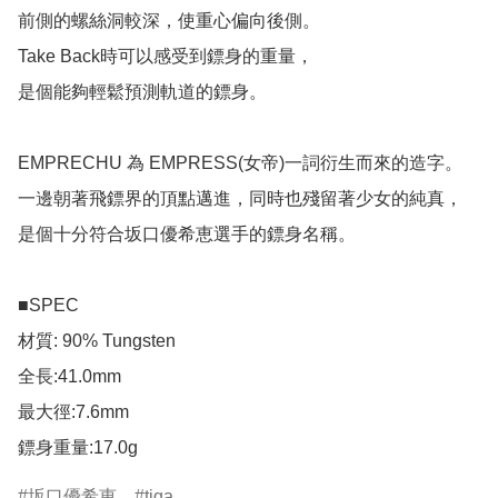
前側的螺絲洞較深，使重心偏向後側。

Take Back時可以感受到鏢身的重量，

是個能夠輕鬆預測軌道的鏢身。

EMPRECHU 為 EMPRESS(女帝)一詞衍生而來的造字。

一邊朝著飛鏢界的頂點邁進，同時也殘留著少女的純真，

是個十分符合坂口優希恵選手的鏢身名稱。

■SPEC

材質: 90% Tungsten

全長:41.0mm

最大徑:7.6mm

鏢身重量:17.0g
坂口優希恵
tiga