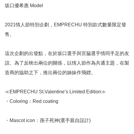
坂口優希惠 Model

2021情人節特別企劃，EMPRECHU 特別款式數量限定發
售。

這次企劃的出發點，在於坂口選手與宮脇選手情同手足的友
誼。為了反映出兩位的關係，以情人節作為共通主題，在製
造商的協助之下，推出兩位的姊妹作飛鏢。

≪EMPRECHU St.Valentine’s Limited Edition≫

・Coloring：Red coating

・Mascot icon：孫子死神(選手親自設計)
