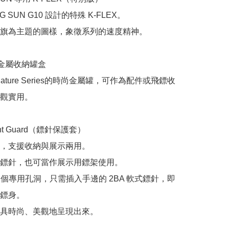
NG SUN G10 設計的特殊 K-FLEX。

旗為主題的圖樣，象徵系列的速度精神。

金屬收納罐盒

nature Series的時尚金屬罐，可作為配件或飛鏢收
觀實用。

int Guard（鏢針保護套）

，支援收納與展示兩用。

鏢針，也可當作展示用鏢架使用。

2 個專用孔洞，只需插入手邊的 2BA 軟式鏢針，即
鏢身。

具時尚、美觀地呈現出來。
