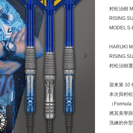
村松治樹 Mo
RISING S
MODEL S-DA
HARUKI M
RISING SU
村松治樹選
迎來第 10 
本次與村松
（Formul
將其美學與
洗練的外型與