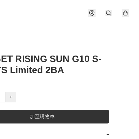
ET RISING SUN G10 S-
S Limited 2BA
+
加至購物車
−