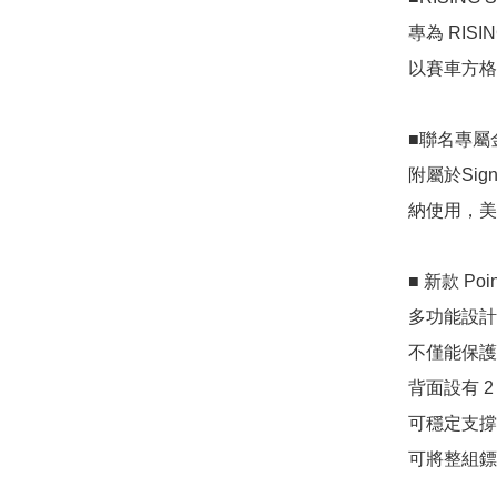
專為 RISI
以賽車方格
■聯名專屬
附屬於Sig
納使用，美
■ 新款 Po
多功能設計
不僅能保護
背面設有 
可穩定支撐
可將整組鏢