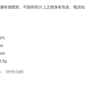
層有個體差，可能和照片上之鏢身有色差。敬請知
%

m

m

.5g
s
村松治樹