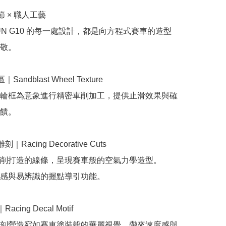
 × 職人工藝

 SUN G10 的每一處設計，都是向方程式賽車的造型
敬。

andblast Wheel Texture

輪框為意象進行精密車削加工，提供止滑效果與確
饋。

Racing Decorative Cuts

削打造的線條，呈現賽車般的空氣力學造型。

感與易辨識的握點導引功能。

cing Decal Motif

刻營造宛如賽車塗裝般的華麗視覺，帶來速度感與