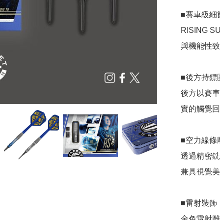
■賽車級細節
RISING
與機能性致
■後方持鏢區｜S
後方以賽車
實的觸覺回
■空力線條雕刻｜
透過精密銑
兼具視覺美
■雷射裝飾｜Ra
金色雷射雕