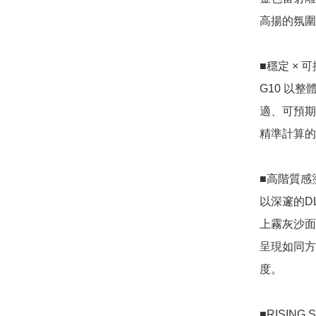
高揚的氛圍
■穩定 × 可
G10 以
適、可預期
精準計算的
■高階質感
以深邃的D
上霧灰沙面
呈現如同方
度。

■RISING