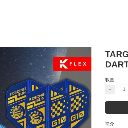
TARG
DART
數量
−
簡介