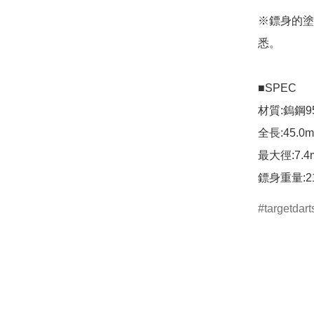
※鏢身的塗
悉。

■SPEC

材質:鎢鋼95
全長:45.0m
最大徑:7.4m
鏢身重量:21
targetdart