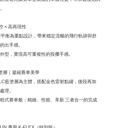
。

控 × 高再現性

整體平衡為重點設計，帶來穩定流暢的飛行軌跡與舒
的出手感。

外型，實現高可重複性的投擲手感。

塗層｜凝縮賽車美學

LC藍塗層為主體，搭配金色雷射點綴，後段再加
處理。

程式賽車般：精緻、性能、革新 三者合一的完成
 SUN 專用 K-FLEX（特別版）
