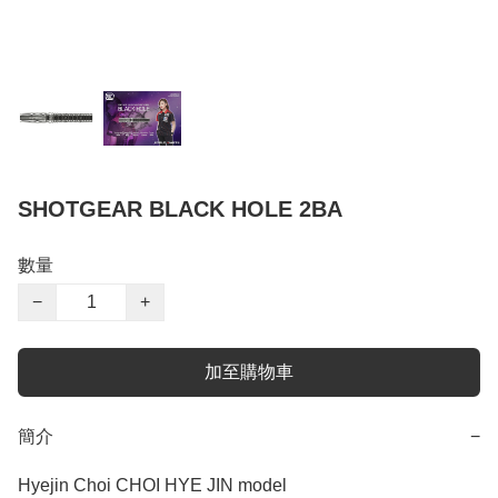
SHOTGEAR BLACK HOLE 2BA
數量
−
+
加至購物車
簡介
−
Hyejin Choi CHOI HYE JIN model
