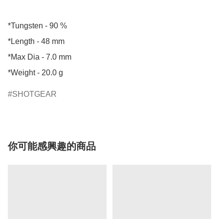
*Tungsten - 90 %

*Length - 48 mm

*Max Dia - 7.0 mm

*Weight - 20.0 g
SHOTGEAR
你可能感興趣的商品