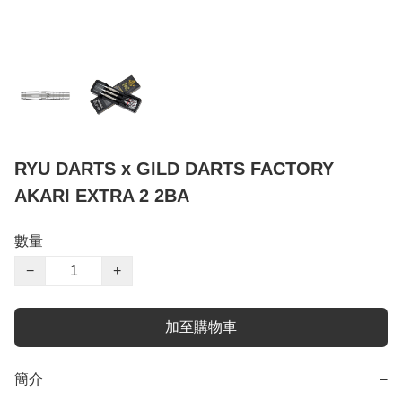
RYU DARTS x GILD DARTS FACTORY
AKARI EXTRA 2 2BA
數量
−
+
加至購物車
簡介
−