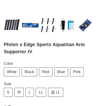
Phiten x Edge Sports Aquatitan Arm
Supporter IV
Color
White
Black
Red
Blue
Pink
Size
S
M
L
LL
超 LL