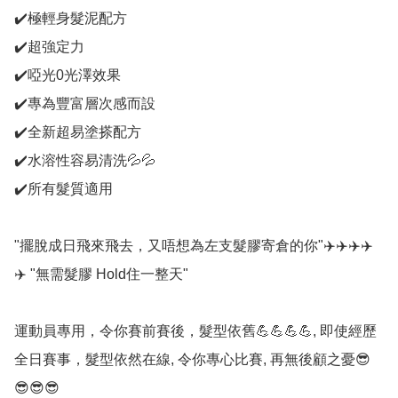
✔️極輕身髮泥配方

✔️超強定力

✔️啞光0光澤效果

✔️專為豐富層次感而設

✔️全新超易塗搽配方

✔️水溶性容易清洗💦💦

✔️所有髮質適用

"擺脫成日飛來飛去，又唔想為左支髮膠寄倉的你"✈️✈️✈️✈️
✈️ "無需髮膠 Hold住一整天"

運動員專用，令你賽前賽後，髮型依舊💪💪💪💪, 即使經歷
全日賽事，髮型依然在線, 令你專心比賽, 再無後顧之憂😎
😎😎😎