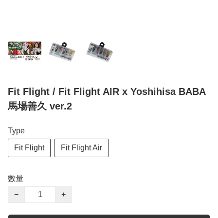
Fit Flight / Fit Flight AIR x Yoshihisa BABA
馬場善久 ver.2
Type
Fit Flight
Fit Flight Air
數量
−
+