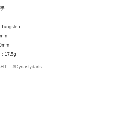
手

ungsten

mm

mm

17.5g
GHT
Dynastydarts