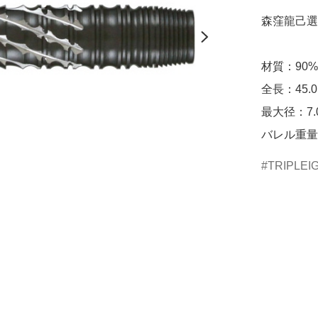
森窪龍己選
材質：90% T
全長：45.0
最大径：7.0
バレル重量：
TRIPLEI