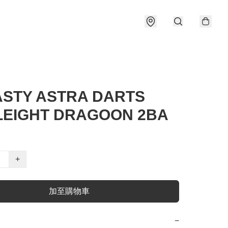
STY ASTRA DARTS
LEIGHT DRAGOON 2BA
+
加至購物車
−