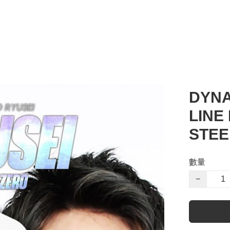
DYNA
LINE
STEE
數量
−