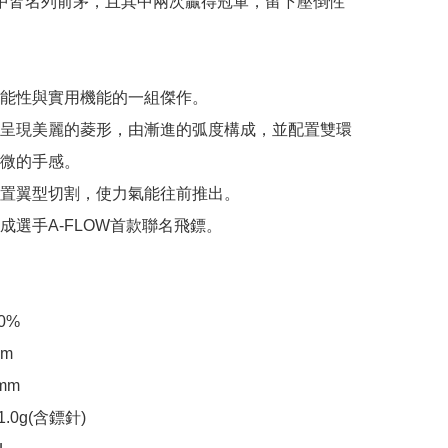
中皆名列前茅，且其中兩次贏得冠軍，留下壓倒性
能性與實用機能的一組傑作。

呈現美麗的菱形，由漸進的弧度構成，並配置雙環
微的手感。

置翼型切割，使力氣能往前推出。

成選手A-FLOW首款聯名飛鏢。

%

m

m

.0g(含鏢針)
