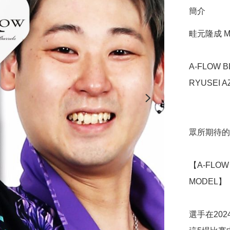
簡介
畦元隆成 Mo
A-FLOW B
RYUSEI A
眾所期待的
【A-FLOW 
MODEL】

選手在202