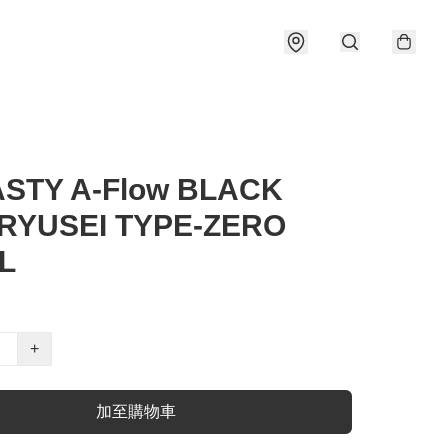
STY A-Flow BLACK
 RYUSEI TYPE-ZERO
L
+
加至購物車