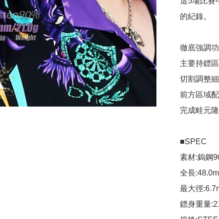
這5場比賽
的紀錄。

徹底強調功
主要持鏢區
切割調整細
前方區域配
完成畦元隆
■SPEC

素材:鎢鋼90
全長:48.0m
最大徑:6.7m
鏢身重量:21