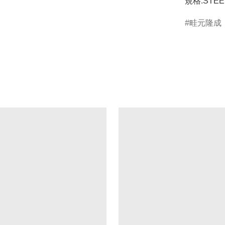
規格:STEE
畦元隆成