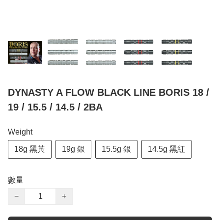
DYNASTY A FLOW BLACK LINE BORIS 18 /
19 / 15.5 / 14.5 / 2BA
Weight
18g 黑黃
19g 銀
15.5g 銀
14.5g 黑紅
數量
−
+