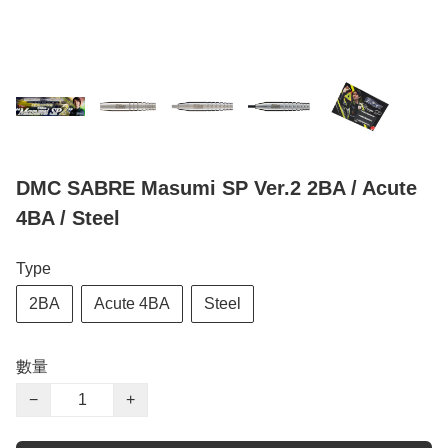
DMC SABRE Masumi SP Ver.2 2BA / Acute
4BA / Steel
Type
2BA
Acute 4BA
Steel
數量
−
+