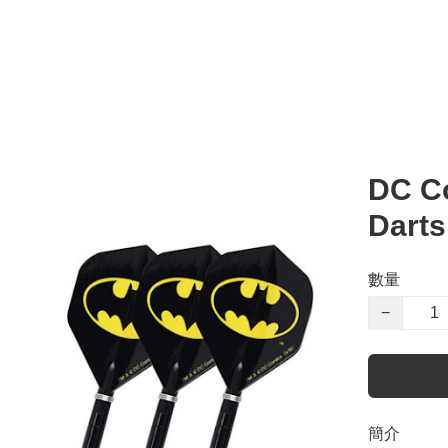
DC Co
Darts
數量
−
簡介