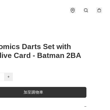
mics Darts Set with
live Card - Batman 2BA
+
加至購物車
−