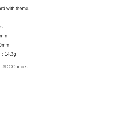
ard with theme.



mm

mm

14.3g
DCComics