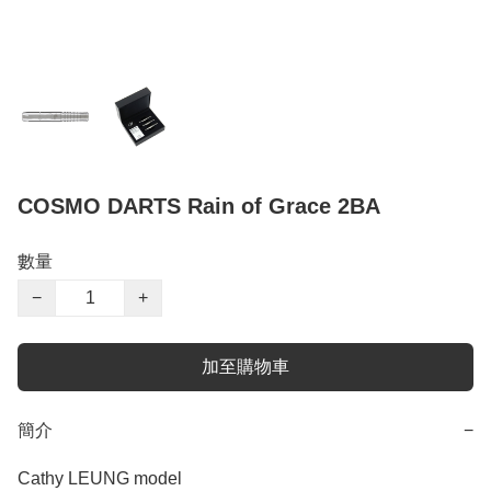
COSMO DARTS Rain of Grace 2BA
數量
−
+
加至購物車
簡介
−
Cathy LEUNG model
