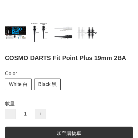
COSMO DARTS Fit Point Plus 19mm 2BA
Color
White 白
Black 黑
數量
−
+
加至購物車