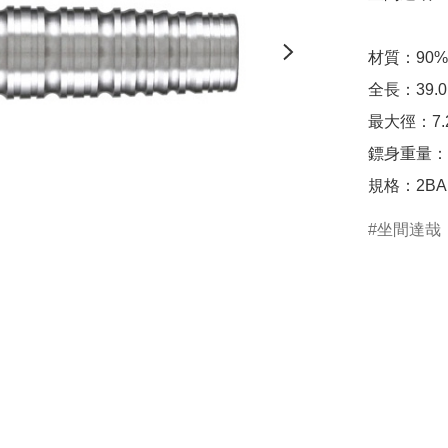
材質：90% T
全長：39.0
最大徑：7.2
鏢身重量：16
規格：2BA
坐間達哉