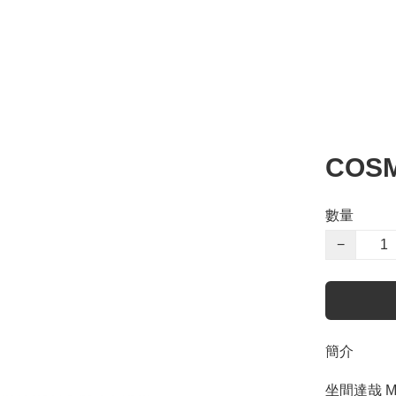
COSM
數量
−
簡介
坐間達哉 Mo