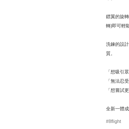
鏢翼的旋轉與
轉)即可輕鬆
洗鍊的設計
質。

「想吸引眾
「無法忍受
「想嘗試更
全新一體成
8flight