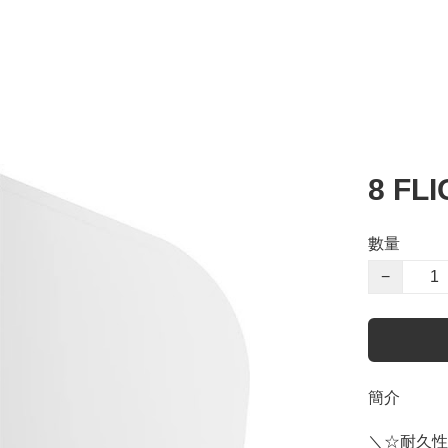
8 FLI
數量
−
簡介
＼☆耐久性