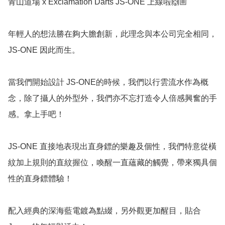
青山道場 x Exclamation Darts JS-ONE 上線啦🙌🏼

年輕人的想法勝在夠大膽創新，此理念與本公司完全相同，
JS-ONE 因此而生。

當我們開始設計 JS-ONE的時候，我們以行雲流水作為概
念，除了攝人的外型外，我們亦不忘打造令人倍感興奮的手
感。拿上手吧！

JS-ONE 直接地表現出直身鏢的樂趣及個性，我們特意從橫
紋加上規則的直紋握位，喚醒一直蘊藏的觸覺，帶來獨具個
性的直身鏢體驗！

配入經典的深海藍電鍍為點綴，另外觀更加醒目，貼合 